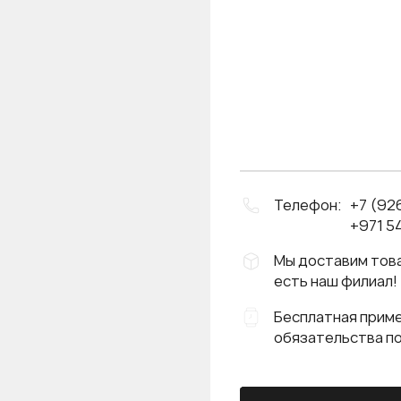
Телефон:
+7 (92
+971 54
Мы доставим това
есть наш филиал!
Бесплатная приме
обязательства п