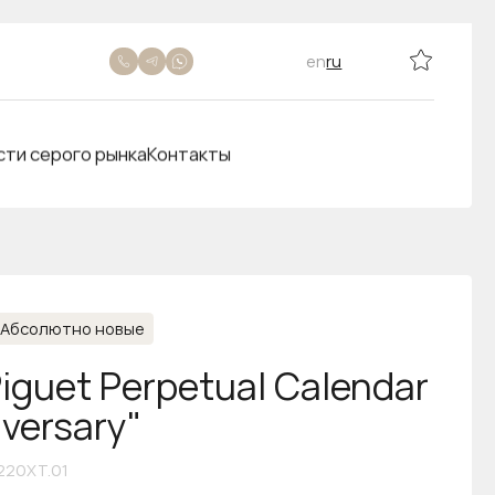
en
ru
сти серого рынка
Контакты
Абсолютно новые
iguet Perpetual Calendar
versary"
220XT.01