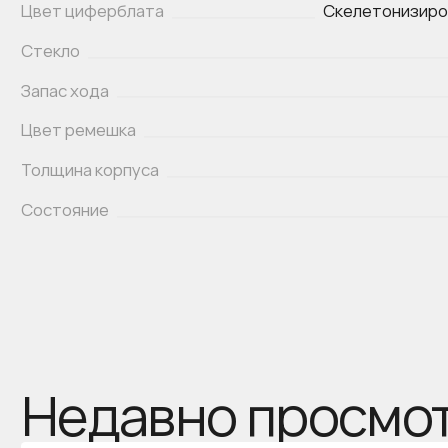
Цвет циферблата
Скелетонизиро
Стекло
Запас хода
Цвет ремешка
Толщина корпуса
Состояние
Недавно просмо