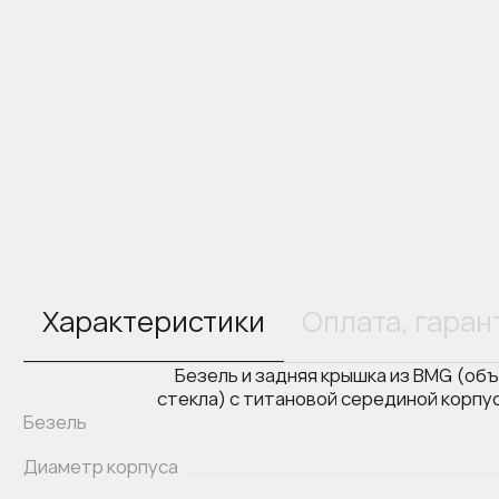
Характеристики
Оплата, гаран
Безель и задняя крышка из BMG (об
стекла) с титановой серединой корпус
Безель
Диаметр корпуса