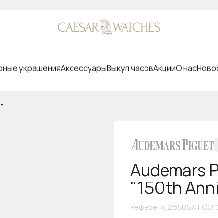
ные украшения
Аксессуары
Выкуп часов
Акции
О нас
Ново
y"
Audemars P
"150th Anni
Референс
:
26585XT.OO.1