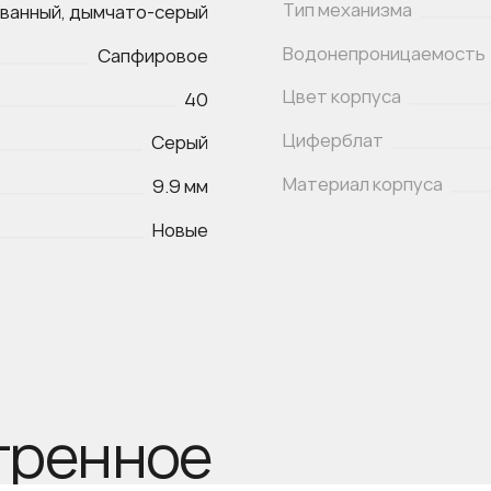
Тип механизма
ванный, дымчато-серый
Водонепроницаемость
Сапфировое
Цвет корпуса
40
Циферблат
Серый
Материал корпуса
9.9 мм
Новые
тренное