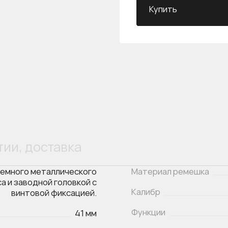
Купить
тии, доставка
ъемного металлического
Материал ремешка
а и заводной головкой с
Калибр
винтовой фиксацией.
Функции
41 мм