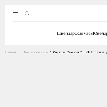
Швейцарские часы
Ювелир
Главная
/
Швейцарские часы
/
Perpetual Calendar "150th Anniversar