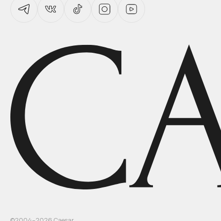
©2004–
2026
Caesar