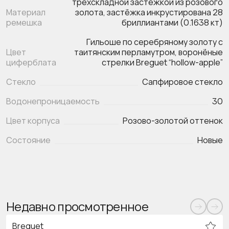
трёхскладной застёжкой из розового
Материал
золота, застёжка инкрустирована 28
ремешка
бриллиантами (0.1638 кт)
Гильоше по серебряному золоту с
Цвет
таитянским перламутром, воронёные
циферблата
стрелки Breguet “hollow-apple”
Стекло
Сапфировое стекло
Водонепроницаемость
30
Цвет корпуса
Розово-золотой оттенок
Состояние
Новые
Недавно просмотренное
Breguet