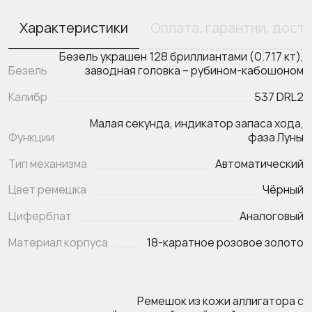
Характеристики
Оплата, гарантии, дост
Безель украшен 128 бриллиантами (0.717 кт),
Безель
заводная головка – рубином-кабошоном
Калибр
537 DRL2
Малая секунда, индикатор запаса хода,
Функции
Тип механизма
Автоматический
Цвет ремешка
Чёрный
Циферблат
Аналоговый
Материал корпуса
18-каратное розовое золото
Ремешок из кожи аллигатора с