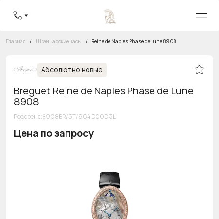
Главная
/
Швейцарские часы
/
Reine de Naples Phase de Lune 8908
Абсолютно новые
Breguet Reine de Naples Phase de Lune
8908
Референс
:
8908BR/5T/964 D00D 3L
Цена по запросу
Бесплатная горячая линия
8 800 555-95-99