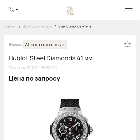
Главная
/
Швейцарские часы
/
Steel Diamonds 41 мм
Абсолютно новые
Hublot Steel Diamonds 41 мм
Референс
:
341.SX.130.RX.114
Цена по запросу
Бесплатная горячая линия
8 800 555-95-99