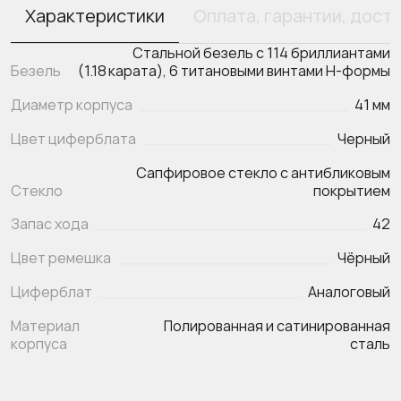
Характеристики
Оплата, гарантии, дост
Стальной безель с 114 бриллиантами
Безель
(1.18 карата), 6 титановыми винтами H‑формы
Диаметр корпуса
41 мм
Цвет циферблата
Черный
Сапфировое стекло с антибликовым
Стекло
покрытием
Запас хода
42
Цвет ремешка
Чёрный
Циферблат
Аналоговый
Материал
Полированная и сатинированная
корпуса
сталь