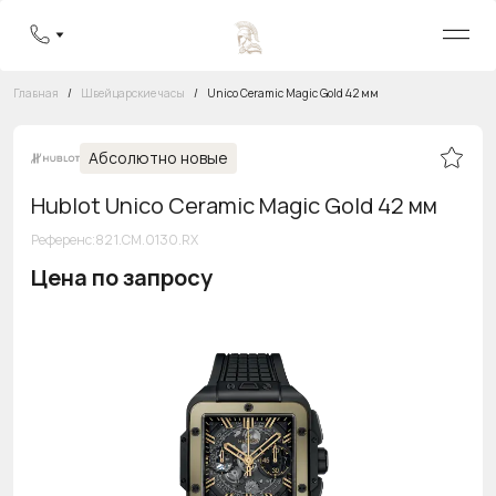
Главная
/
Швейцарские часы
/
Unico Ceramic Magic Gold 42 мм
Абсолютно новые
Hublot Unico Ceramic Magic Gold 42 мм
Референс
:
821.CM.0130.RX
Цена по запросу
Бесплатная горячая линия
8 800 555-95-99