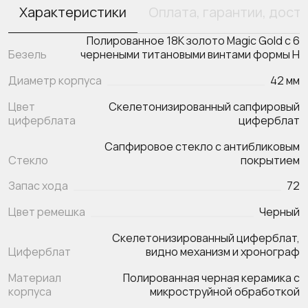
Характеристики
Оплата, гарантии, дост
Полированное 18К золото Magic Gold с 6
Безель
чернеными титановыми винтами формы H
Диаметр корпуса
42 мм
Цвет
Скелетонизированный сапфировый
циферблата
циферблат
Сапфировое стекло с антибликовым
Стекло
покрытием
Запас хода
72
Цвет ремешка
Черный
Скелетонизированный циферблат,
Циферблат
видно механизм и хронограф
Материал
Полированная черная керамика с
корпуса
микроструйной обработкой