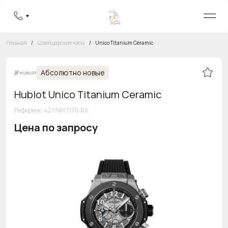
Главная
/
Швейцарские часы
/
Unico Titanium Ceramic
Абсолютно новые
Hublot Unico Titanium Ceramic
Референс
:
421.NM.1170.RX
Цена по запросу
Бесплатная горячая линия
8 800 555-95-99