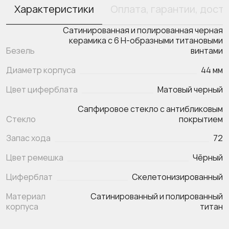
Характеристики
Оплата, гарантии, дост
Сатинированная и полированная черная
керамика с 6 H-образными титановыми
Безель
винтами
Диаметр корпуса
44 мм
Цвет циферблата
Матовый черный
Сапфировое стекло с антибликовым
Стекло
покрытием
Запас хода
72
Цвет ремешка
Чёрный
Циферблат
Скелетонизированный
Материал
Сатинированный и полированный
корпуса
титан