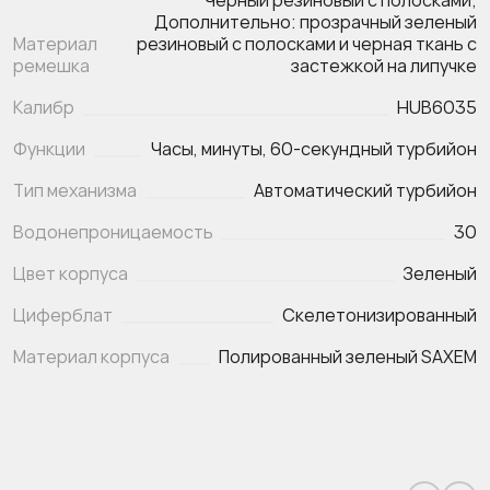
Черный резиновый с полосками;
Дополнительно: прозрачный зеленый
Материал
резиновый с полосками и черная ткань с
ремешка
застежкой на липучке
Калибр
HUB6035
Функции
Тип механизма
Автоматический турбийон
Водонепроницаемость
30
Цвет корпуса
Зеленый
Циферблат
Скелетонизированный
Материал корпуса
Полированный зеленый SAXEM