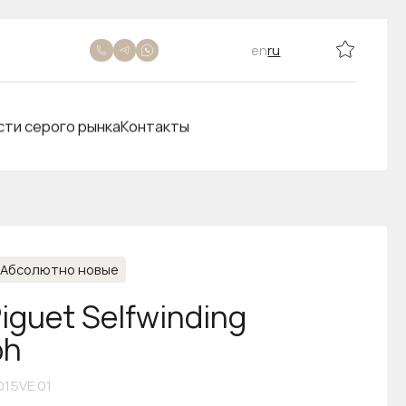
en
ru
сти серого рынка
Контакты
Абсолютно новые
iguet Selfwinding
ph
015VE.01