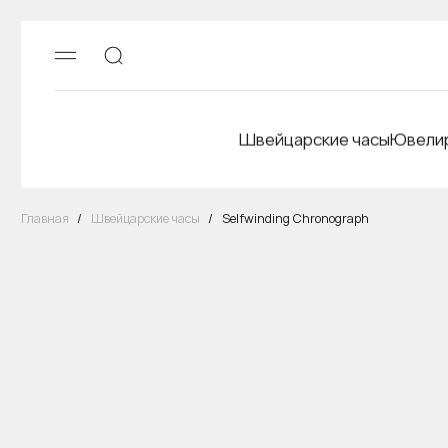
Швейцарские часы
Ювелир
Главная
/
Швейцарские часы
/
Selfwinding Chronograph