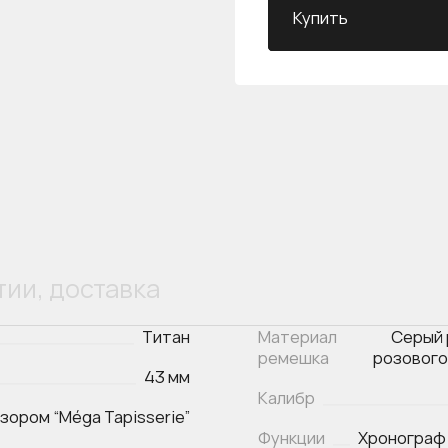
Купить
тии, доставка
Титан
Материал
Серый 
ремешка
розового
43 мм
Калибр
зором “Méga Tapisserie”
Функции
Хронограф 