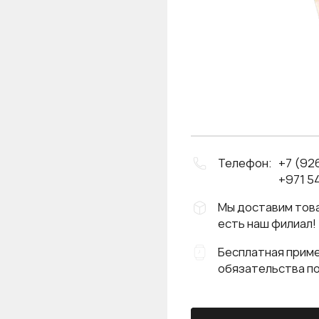
Телефон:
+7 (92
+971 54
Мы доставим това
есть наш филиал!
Бесплатная приме
обязательства п