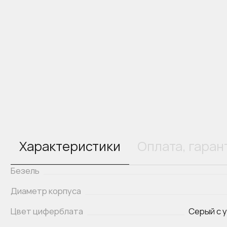
Характеристики
Оплата, гаран
Безель
Диаметр корпуса
Цвет циферблата
Серый с у