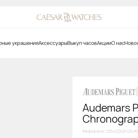
ные украшения
Аксессуары
Выкуп часов
Акции
О нас
Ново
Audemars P
Chronogra
Референс
:
26420OI.OO.A