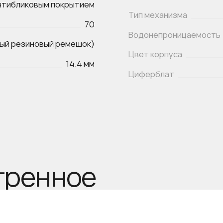
антибликовым покрытием
Тип механизма
70
Водонепроницаемость
ый резиновый ремешок)
Цвет корпуса
14.4 мм
Циферблат
тренное