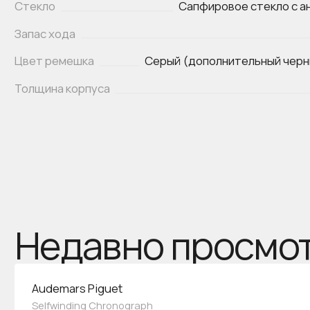
Стекло
Сапфировое стекло с 
Запас хода
Цвет ремешка
Серый (дополнительный черн
Толщина корпуса
Недавно просмо
Audemars Piguet
Selfwinding Chronograph