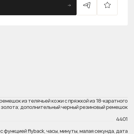
ремешок из телячьей кожи с пряжкой из 18-каратного
 золота; дополнительный черный резиновый ремешок
4401
с функцией flyback, часы, минуты, малая секунда, дата