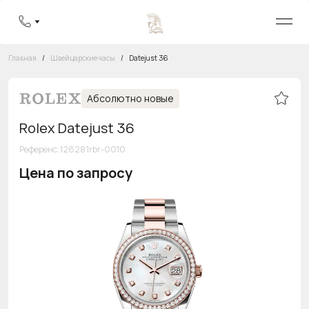
Главная
/
Швейцарские часы
/
Datejust 36
Абсолютно новые
Rolex Datejust 36
Референс
:
126281rbr-0010
Цена по запросу
Бесплатная горячая линия
8 800 555-95-99