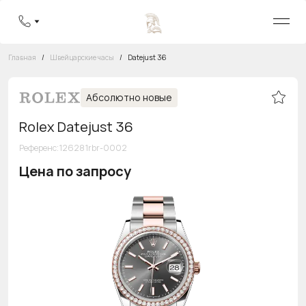
Главная
/
Швейцарские часы
/
Datejust 36
Абсолютно новые
Rolex Datejust 36
Референс
:
126281rbr-0002
Цена по запросу
Бесплатная горячая линия
8 800 555-95-99