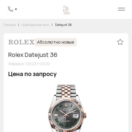
Главная
/
Швейцарские часы
/
Datejust 36
Абсолютно новые
Rolex Datejust 36
Референс
:
126231-0029
Цена по запросу
Бесплатная горячая линия
8 800 555-95-99