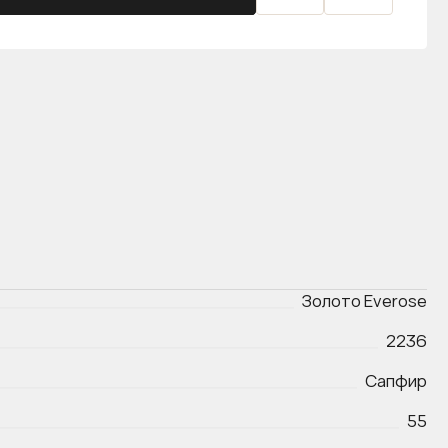
Золото Everose
2236
Сапфир
55