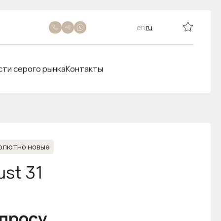
en
ru
сти серого рынка
Контакты
олютно новые
ust 31
апросу