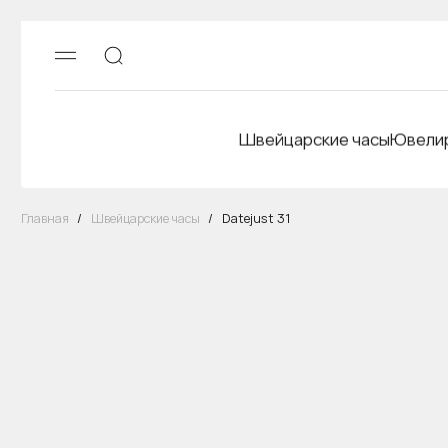
Швейцарские часы
Ювелир
Главная
/
Швейцарские часы
/
Datejust 31