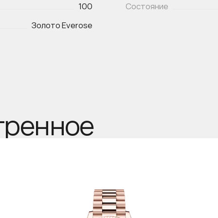
100
Состояние
Золото Everose
тренное