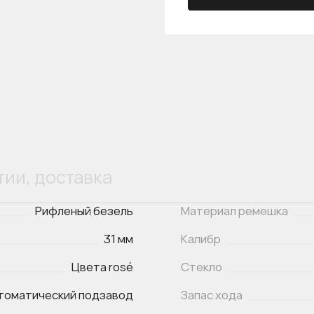
тии, доставка
Рифленый безель
Материал ремешка
31 мм
Калибр
Цвета rosé
Стекло
томатический подзавод
Запас хода