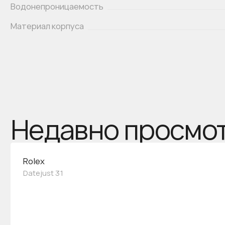
Водонепроницаемость
Материал корпуса
Недавно просмо
Rolex
Datejust 31