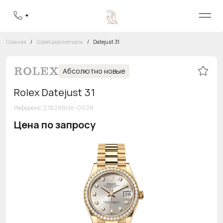
Главная
/
Швейцарские часы
/
Datejust 31
Абсолютно новые
Rolex Datejust 31
Референс
:
278288rbr-0028
Цена по запросу
Бесплатная горячая линия
8 800 555-95-99