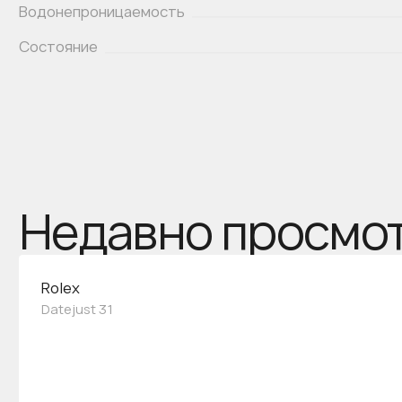
Водонепроницаемость
Состояние
Недавно просмо
Rolex
Datejust 31