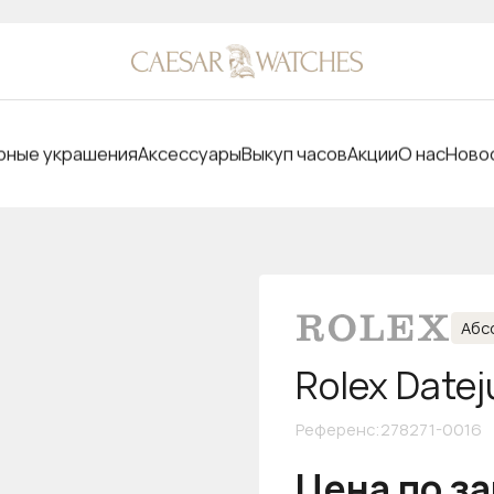
ные украшения
Аксессуары
Выкуп часов
Акции
О нас
Ново
Абс
Rolex Datej
Референс
:
278271-0016
Цена по з