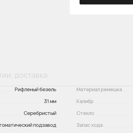
тии, доставка
Рифленый безель
Материал ремешка
31 мм
Калибр
Серебристый
Стекло
томатический подзавод
Запас хода