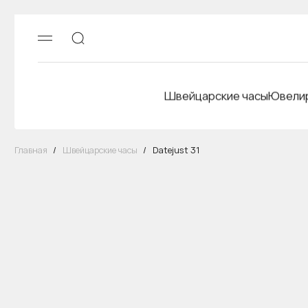
Швейцарские часы
Ювелир
Главная
/
Швейцарские часы
/
Datejust 31