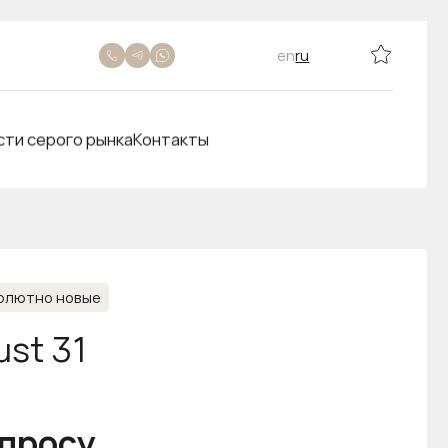
en
ru
сти серого рынка
Контакты
олютно новые
ust 31
апросу