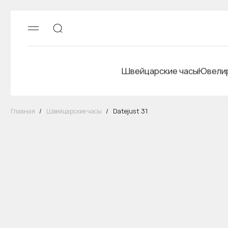
Швейцарские часы
Ювелир
Главная
/
Швейцарские часы
/
Datejust 31