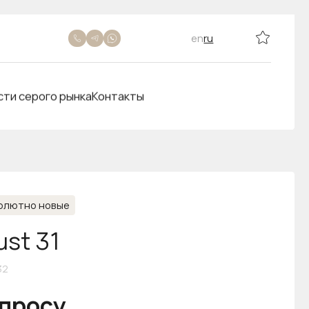
en
ru
сти серого рынка
Контакты
олютно новые
ust 31
32
апросу