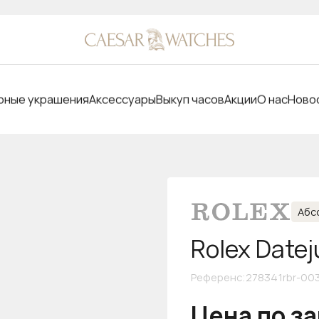
ные украшения
Аксессуары
Выкуп часов
Акции
О нас
Ново
Абс
Rolex Datej
Референс
:
278341rbr-00
Цена по з