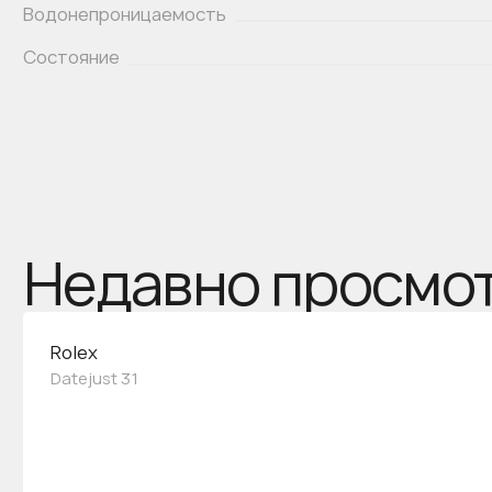
Водонепроницаемость
Состояние
Недавно просмо
Rolex
Datejust 31