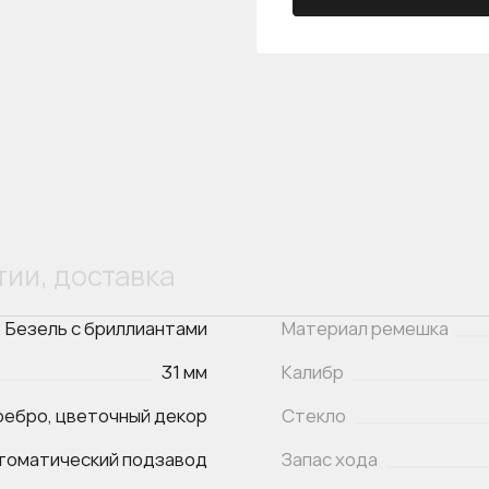
тии, доставка
Безель с бриллиантами
Материал ремешка
31 мм
Калибр
ебро, цветочный декор
Стекло
томатический подзавод
Запас хода