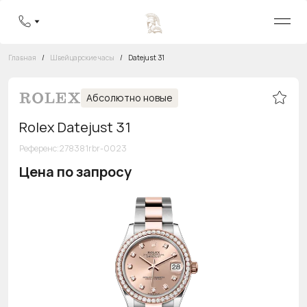
Главная
/
Швейцарские часы
/
Datejust 31
Абсолютно новые
Rolex Datejust 31
Референс
:
278381rbr-0023
Цена по запросу
Бесплатная горячая линия
8 800 555-95-99