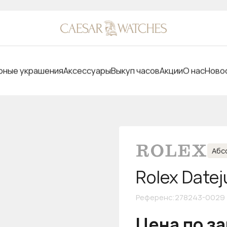
ные украшения
Аксессуары
Выкуп часов
Акции
О нас
Ново
Абс
Rolex Datej
Референс
:
278243-0029
Цена по з