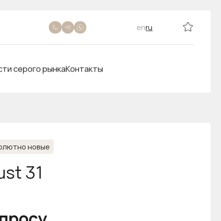
en
ru
сти серого рынка
Контакты
олютно новые
ust 31
апросу