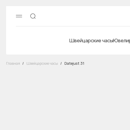
Швейцарские часы
Ювелир
Главная
/
Швейцарские часы
/
Datejust 31