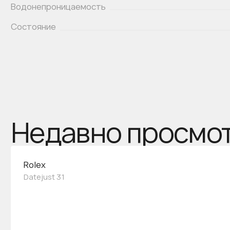
Водонепроницаемость
Состояние
Недавно просмо
Rolex
Datejust 31