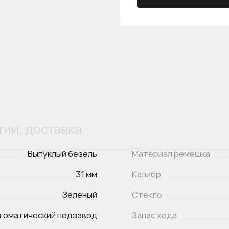
тии, доставка
Выпуклый безель
Материал ремешка
31 мм
Калибр
Зеленый
Стекло
томатический подзавод
Запас хода