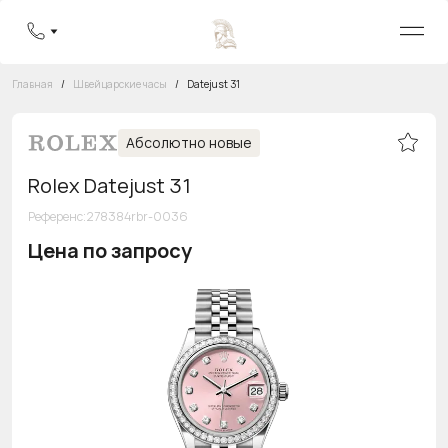
Главная
/
Швейцарские часы
/
Datejust 31
Абсолютно новые
Rolex Datejust 31
Референс
:
278384rbr-0036
Цена по запросу
Бесплатная горячая линия
8 800 555-95-99