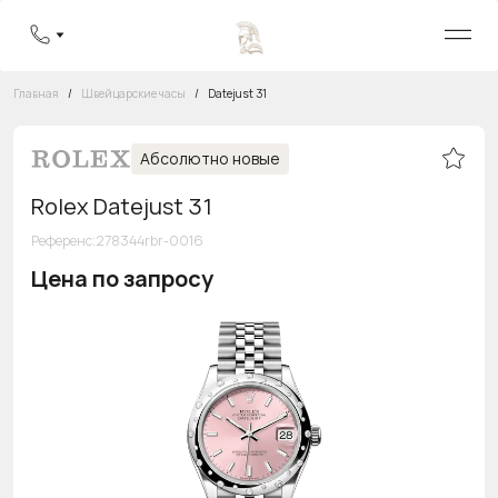
Главная
/
Швейцарские часы
/
Datejust 31
Абсолютно новые
Rolex Datejust 31
Референс
:
278344rbr-0016
Цена по запросу
Бесплатная горячая линия
8 800 555-95-99