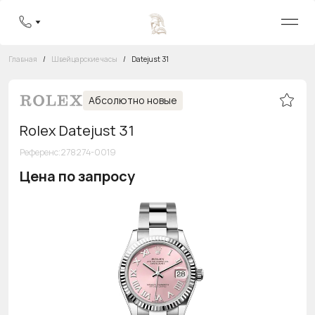
Главная
/
Швейцарские часы
/
Datejust 31
Абсолютно новые
Rolex Datejust 31
Референс
:
278274-0019
Цена по запросу
Бесплатная горячая линия
8 800 555-95-99