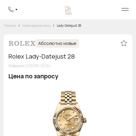
Главная
/
Швейцарские часы
/
Lady-Datejust 28
Абсолютно новые
Rolex Lady-Datejust 28
Референс
:
279178-0024
Цена по запросу
Бесплатная горячая линия
8 800 555-95-99