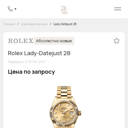
Главная
/
Швейцарские часы
/
Lady-Datejust 28
Абсолютно новые
Rolex Lady-Datejust 28
Референс
:
279178-0017
Цена по запросу
Бесплатная горячая линия
8 800 555-95-99