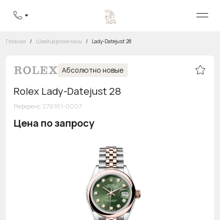
Главная
/
Швейцарские часы
/
Lady-Datejust 28
Абсолютно новые
Rolex Lady-Datejust 28
Референс
:
279161-0007
Цена по запросу
Бесплатная горячая линия
8 800 555-95-99