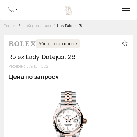
Главная
/
Швейцарские часы
/
Lady-Datejust 28
Абсолютно новые
Rolex Lady-Datejust 28
Референс
:
279161-0021
Цена по запросу
Бесплатная горячая линия
8 800 555-95-99