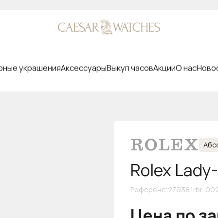
ные украшения
Аксессуары
Выкуп часов
Акции
О нас
Ново
Абс
Rolex Lady
Референс
:
279381rbr-00
Цена по з