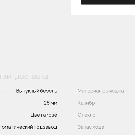
тии, доставка
Выпуклый безель
Материал ремешка
28 мм
Калибр
Цвета rosé
Стекло
томатический подзавод
Запас хода