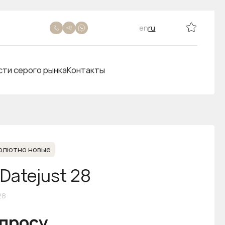
en
ru
сти серого рынка
Контакты
олютно новые
-Datejust 28
28
апросу