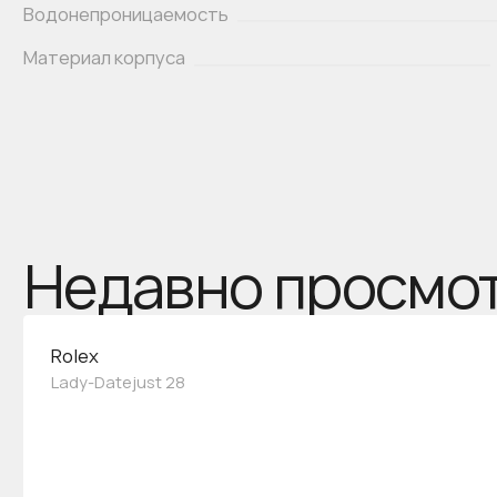
Водонепроницаемость
Материал корпуса
Недавно просмо
Rolex
Lady-Datejust 28