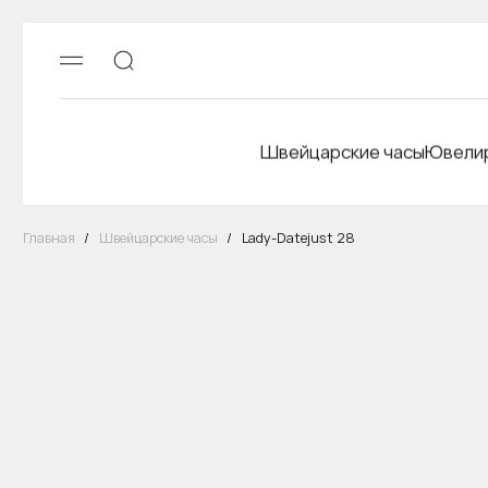
Швейцарские часы
Ювелир
Главная
/
Швейцарские часы
/
Lady-Datejust 28