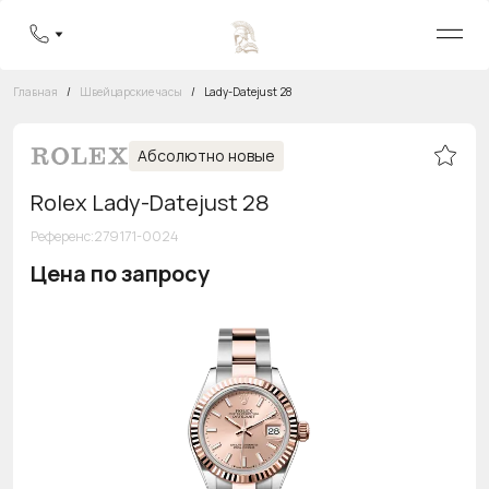
Главная
/
Швейцарские часы
/
Lady-Datejust 28
Абсолютно новые
Rolex Lady-Datejust 28
Референс
:
279171-0024
Цена по запросу
Бесплатная горячая линия
8 800 555-95-99