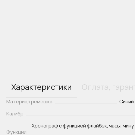
Характеристики
Оплата, гаран
Материал ремешка
Синий
Калибр
Хронограф с функцией флайбэк, часы, мину
Функции