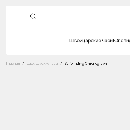
Швейцарские часы
Ювелир
Главная
/
Швейцарские часы
/
Selfwinding Chronograph