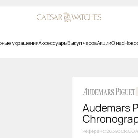
ные украшения
Аксессуары
Выкуп часов
Акции
О нас
Ново
Audemars P
Chronogra
Референс
:
26393OR.OO.A