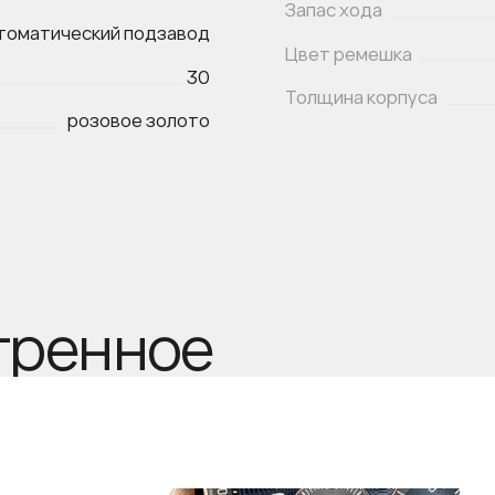
Запас хода
томатический подзавод
Цвет ремешка
30
Толщина корпуса
розовое золото
тренное