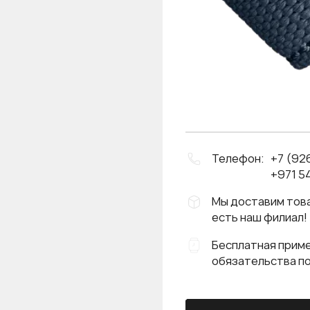
Телефон:
+7 (92
+971 54
Мы доставим това
есть наш филиал!
Бесплатная приме
обязательства п