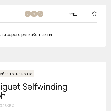
en
ru
сти серого рынка
Контакты
Абсолютно новые
iguet Selfwinding
ph
348KB.01