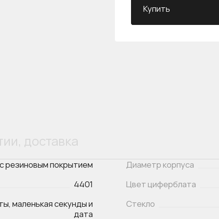
Купить
тии, доставка
 с резиновым покрытием
Диаметр корпуса
4401
Цвет циферблата
ты, маленькая секунды и
Стекло
дата