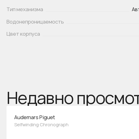
Тип механизма
Ав
Водонепроницаемость
Цвет корпуса
Недавно просмо
Audemars Piguet
Selfwinding Chronograph