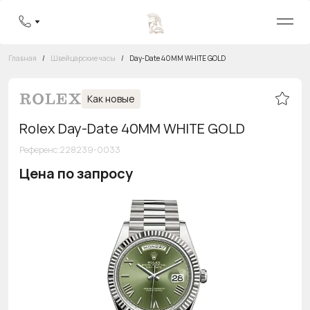
Главная
/
Швейцарские часы
/
Day-Date 40MM WHITE GOLD
Как новые
Rolex Day-Date 40MM WHITE GOLD
Референс
:
228239-0033
Цена по запросу
Бесплатная горячая линия
8 800 555-95-99