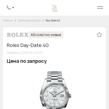
Главная
/
Швейцарские часы
/
Day-Date 40
Абсолютно новые
Rolex Day-Date 40
Референс
:
228236-0026
Цена по запросу
Бесплатная горячая линия
8 800 555-95-99