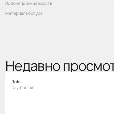
Водонепроницаемость
Материал корпуса
Недавно просмо
Rolex
Day-Date 40