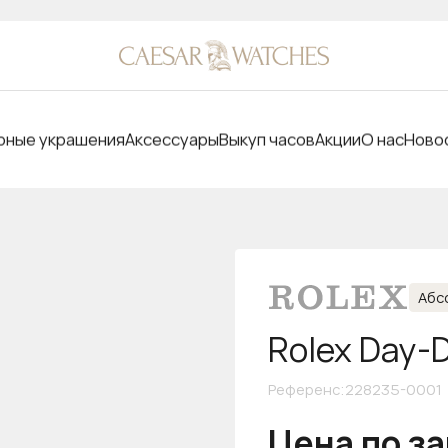
ные украшения
Аксессуары
Выкуп часов
Акции
О нас
Ново
Абс
Rolex Day-
Референс
:
228235-0001
Цена по з