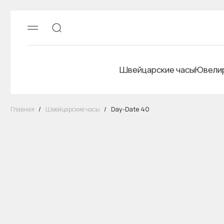
Швейцарские часы
Ювелир
Главная
/
Швейцарские часы
/
Day-Date 40