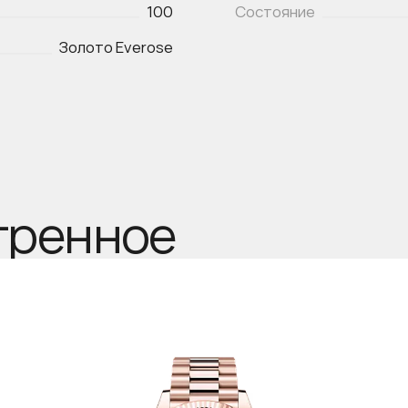
100
Состояние
Золото Everose
тренное