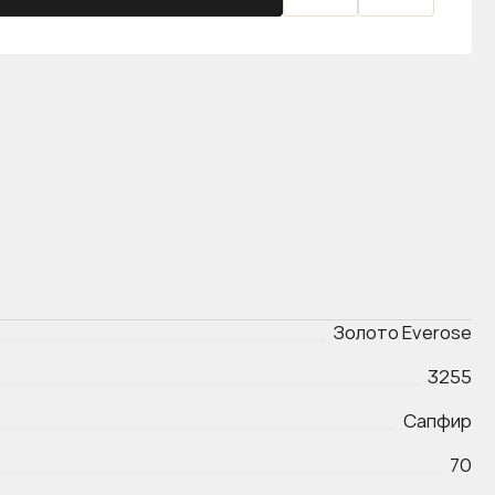
Золото Everose
3255
Сапфир
70