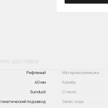
тии, доставка
Рифленый
Материал ремешка
40 мм
Калибр
Sundust
Стекло
томатический подзавод
Запас хода