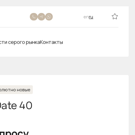
en
ru
сти серого рынка
Контакты
олютно новые
Date 40
апросу