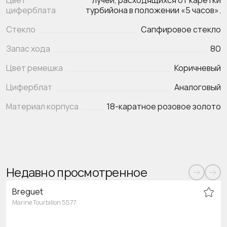
Цвет
лучей, расходящихся от каретки
циферблата
турбийона в положении «5 часов».
Стекло
Сапфировое стекло
Запас хода
80
Цвет ремешка
Коричневый
Циферблат
Аналоговый
Материал корпуса
18-каратное розовое золото
Недавно просмотренное
Breguet
Marine Tourbillon 5577