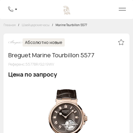
Главная
/
Швейцарские часы
/
Marine Tourbillon 5577
Абсолютно новые
Breguet Marine Tourbillon 5577
Референс
:
5577BR/G2/9WV
Цена по запросу
Бесплатная горячая линия
8 800 555-95-99