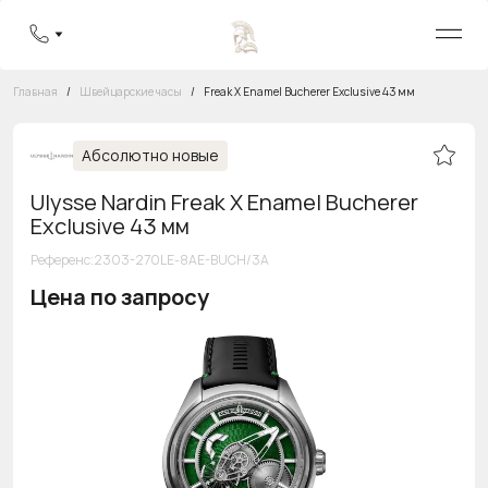
Главная
/
Швейцарские часы
/
Freak X Enamel Bucherer Exclusive 43 мм
Абсолютно новые
Ulysse Nardin Freak X Enamel Bucherer
Exclusive 43 мм
Референс
:
2303-270LE-8AE-BUCH/3A
Цена по запросу
Бесплатная горячая линия
8 800 555-95-99