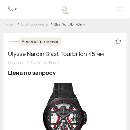
Главная
/
Швейцарские часы
/
Blast Tourbillon 45 мм
Абсолютно новые
Ulysse Nardin Blast Tourbillon 45 мм
Референс
:
1723-400-3A/BLACK
Цена по запросу
Бесплатная горячая линия
8 800 555-95-99