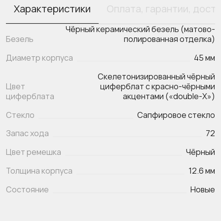
Характеристики
Оплата, гарантии, дост
Чёрный керамический безель (матово-
Безель
полированная отделка)
Диаметр корпуса
45 мм
Скелетонизированный чёрный
Цвет
циферблат с красно-чёрными
циферблата
акцентами («double‑X»)
Стекло
Сапфировое стекло
Запас хода
72
Цвет ремешка
Чёрный
Толщина корпуса
12.6 мм
Состояние
Новые