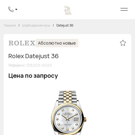
Главная
/
Швейцарские часы
/
Datejust 36
Абсолютно новые
Rolex Datejust 36
Референс
:
126203-0023
Цена по запросу
Бесплатная горячая линия
8 800 555-95-99