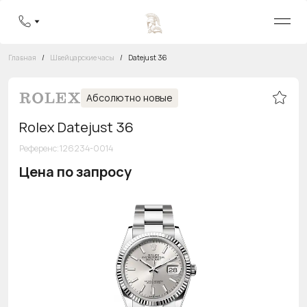
Главная
/
Швейцарские часы
/
Datejust 36
Абсолютно новые
Rolex Datejust 36
Референс
:
126234-0014
Цена по запросу
Бесплатная горячая линия
8 800 555-95-99